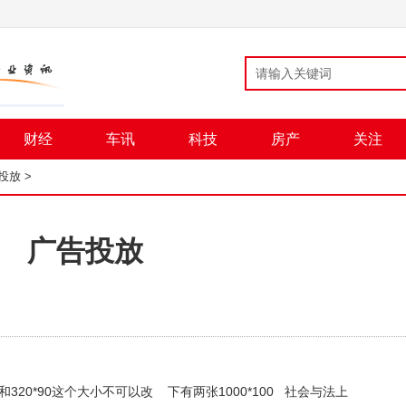
财经
车讯
科技
房产
关注
投放
>
广告投放
0和320*90这个大小不可以改 下有两张1000*100 社会与法上