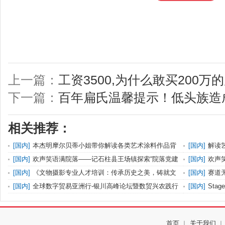
上一篇：
工资3500,为什么敢买200万
下一篇：
百年扁氏温馨提示！低头族造
相关推荐：
[
国内
]
本杰明摩尔贝蒂小姐带你解读各类艺术涂料作品背
[
国内
]
解读
后的色
空间注
[
国内
]
欢声笑语满院落——记石柱县王场镇探索“院落党建
[
国内
]
欢声
综合
综合
[
国内
]
《文物摄影专业人才培训：传承历史之美，铸就文
[
国内
]
赛道无
化辉煌
落幕
[
国内
]
全球数字贸易亚洲行-银川高峰论坛暨数贸兴农践行
[
国内
]
Sta
衫！
首页
︱
关于我们