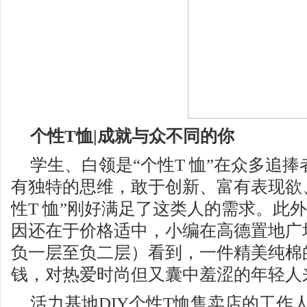
个性
T
恤
|
成就与众不同的你
学生、白领是“个性
T
恤”在众多追捧
有独特的思维，敢于创新、富有表现欲
性
T
恤”刚好满足了这类人的需求。此
因还在于价格适中，小编在高德置地广
负一层至负二层）看到，一件精美纯棉
钱，对热爱时尚但又囊中羞涩的年轻人
活力基地
DIY
个性
T
恤售卖店的工作