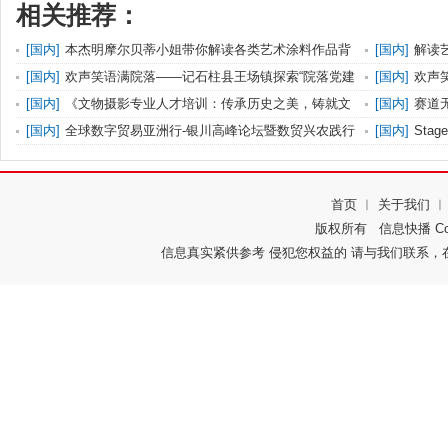
相关推荐：
[
国内
]
本杰明摩尔贝蒂小姐带你解读各类艺术涂料作品背
[
国内
]
解读
后的色
空间注
[
国内
]
欢声笑语满院落——记石柱县王场镇探索“院落党建
[
国内
]
欢声
综合
综合
[
国内
]
《文物摄影专业人才培训：传承历史之美，铸就文
[
国内
]
赛道无
化辉煌
落幕
[
国内
]
全球数字贸易亚洲行-银川高峰论坛暨数贸兴农践行
[
国内
]
Sta
衫！
首页
︱
关于我们
版权所有
信息快播
Co
信息真实紧供参考 侵犯您权益的 请与我们联系，在