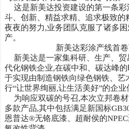
这是新美达投资建设的第一条彩
斗、创新、精益求精、追求极致的精
夜夜的努力,业务团队克服了诸多困
产。
新美达彩涂产线首卷
新美达是一家集科研、生产、贸
代化钢铁企业,在碳中和、碳达峰的
于实现由制造钢铁向绿色钢铁、艺
行“让世界绚丽,让生活美好”的企
为响应双碳的号召,本次立邦卷
多款产品,其中包括满足新国标GB309
恩普达®无铬底漆、超耐侯的NPE
氧改性背漆。