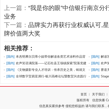
上一篇：
“我是你的眼”中信银行南京分
业务
下一篇：
品牌实力再获行业权威认可,星
牌价值两大奖
相关推荐：
[
国内
]
本杰明摩尔贝蒂小姐带你解读各类艺术涂料作品背
[
国内
]
解读
后的色
空间注
[
国内
]
欢声笑语满院落——记石柱县王场镇探索“院落党建
[
国内
]
欢声
综合
综合
[
国内
]
《文物摄影专业人才培训：传承历史之美，铸就文
[
国内
]
赛道无
化辉煌
落幕
[
国内
]
全球数字贸易亚洲行-银川高峰论坛暨数贸兴农践行
[
国内
]
Sta
衫！
首页
︱
关于我们
版权所有
信息快播
Co
信息真实紧供参考 侵犯您权益的 请与我们联系，在