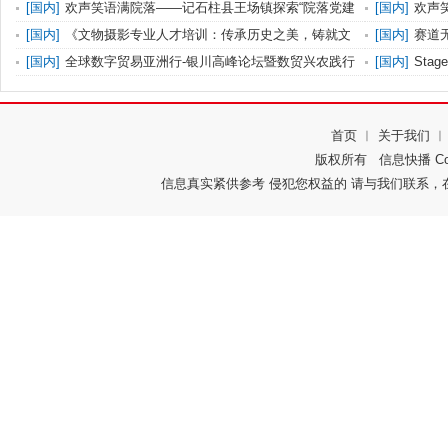
后的色
空间注
[
国内
]
欢声笑语满院落——记石柱县王场镇探索“院落党建
[
国内
]
欢声
综合
综合
[
国内
]
《文物摄影专业人才培训：传承历史之美，铸就文
[
国内
]
赛道无
化辉煌
落幕
[
国内
]
全球数字贸易亚洲行-银川高峰论坛暨数贸兴农践行
[
国内
]
Sta
衫！
首页
︱
关于我们
版权所有
信息快播
Co
信息真实紧供参考 侵犯您权益的 请与我们联系，在